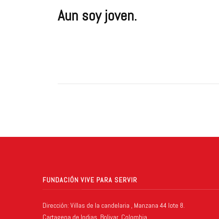
Aun soy joven.
FUNDACIÓN VIVE PARA SERVIR
Dirección: Villas de la candelaria , Manzana 44 lote 8.
Cartagena de Indias, Bolivar, Colombia